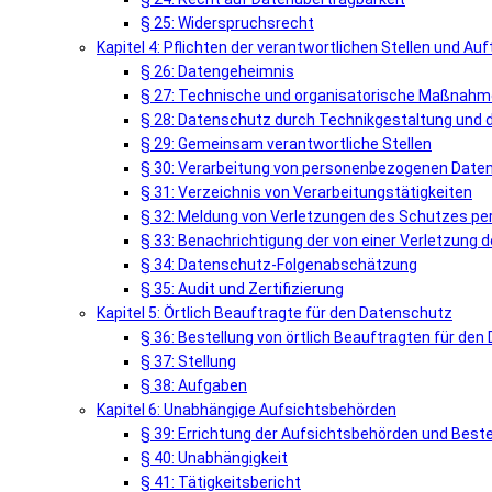
§ 25: Widerspruchsrecht
Kapitel 4: Pflichten der verantwortlichen Stellen und Au
§ 26: Datengeheimnis
§ 27: Technische und organisatorische Maßnahme
§ 28: Datenschutz durch Technikgestaltung und 
§ 29: Gemeinsam verantwortliche Stellen
§ 30: Verarbeitung von personenbezogenen Daten
§ 31: Verzeichnis von Verarbeitungstätigkeiten
§ 32: Meldung von Verletzungen des Schutzes p
§ 33: Benachrichtigung der von einer Verletzun
§ 34: Datenschutz-Folgenabschätzung
§ 35: Audit und Zertifizierung
Kapitel 5: Örtlich Beauftragte für den Datenschutz
§ 36: Bestellung von örtlich Beauftragten für de
§ 37: Stellung
§ 38: Aufgaben
Kapitel 6: Unabhängige Aufsichtsbehörden
§ 39: Errichtung der Aufsichtsbehörden und Best
§ 40: Unabhängigkeit
§ 41: Tätigkeitsbericht