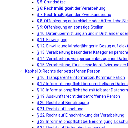
§ 5: Grundsätze
§ 6: Rechtmäßigkeit der Verarbeitung
§ 7: Rechtmäßigkeit der Zweckänderung
§ 8: Offenlegung an kirchliche oder öffentliche Ste
§ 9: Offenlegung an sonstige Stellen
§ 10: Datenübermittlung an und in Drittländer ode
§ 11: Einwilligung
§ 12: Einwilligung Minderjähriger in Bezug auf el
§ 13: Verarbeitung besonderer Kategorien perso
§ 14: Verarbeitung von personenbezogenen Daten 
§ 15: Verarbeitung, für die eine Identifizierung de
Kapitel 3: Rechte der betroffenen Person
§ 16: Transparente Information, Kommunikation
§ 17: Informationspflicht bei unmittelbarer Date
§ 18: Informationspflicht bei mittelbarer Datene
§ 19: Auskunftsrecht der betroffenen Person
§ 20: Recht auf Berichtigung
§ 21: Recht auf Löschung
§ 22: Recht auf Einschränkung der Verarbeitung
§ 23: Informationspflicht bei Berichtigung, Lösc
§ 24: Recht auf Datenübertragbarkeit