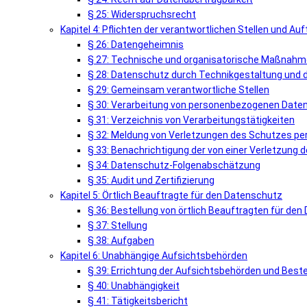
§ 25: Widerspruchsrecht
Kapitel 4: Pflichten der verantwortlichen Stellen und Au
§ 26: Datengeheimnis
§ 27: Technische und organisatorische Maßnahme
§ 28: Datenschutz durch Technikgestaltung und 
§ 29: Gemeinsam verantwortliche Stellen
§ 30: Verarbeitung von personenbezogenen Daten
§ 31: Verzeichnis von Verarbeitungstätigkeiten
§ 32: Meldung von Verletzungen des Schutzes p
§ 33: Benachrichtigung der von einer Verletzun
§ 34: Datenschutz-Folgenabschätzung
§ 35: Audit und Zertifizierung
Kapitel 5: Örtlich Beauftragte für den Datenschutz
§ 36: Bestellung von örtlich Beauftragten für de
§ 37: Stellung
§ 38: Aufgaben
Kapitel 6: Unabhängige Aufsichtsbehörden
§ 39: Errichtung der Aufsichtsbehörden und Best
§ 40: Unabhängigkeit
§ 41: Tätigkeitsbericht